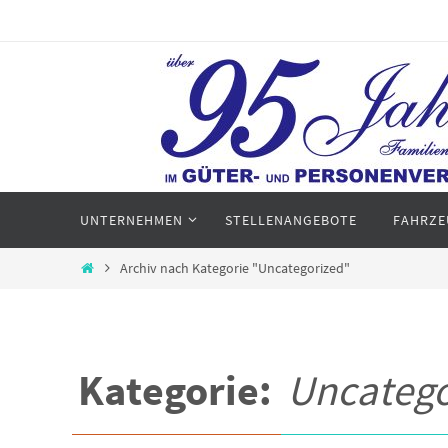
Zum
Inhalt
springen
Zum
UNTERNEHMEN
STELLENANGEBOTE
FAHRZE
Inhalt
springen
Home
Archiv nach Kategorie "Uncategorized"
Kategorie:
Uncatego